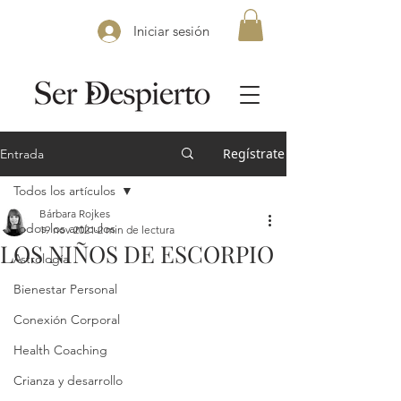
Iniciar sesión
Regístrate
Entrada
Todos los artículos
Bárbara Rojkes
Todos los artículos
19 nov 2021
2 min de lectura
LOS NIÑOS DE ESCORPIO
Astrología
Bienestar Personal
Conexión Corporal
Health Coaching
Crianza y desarrollo