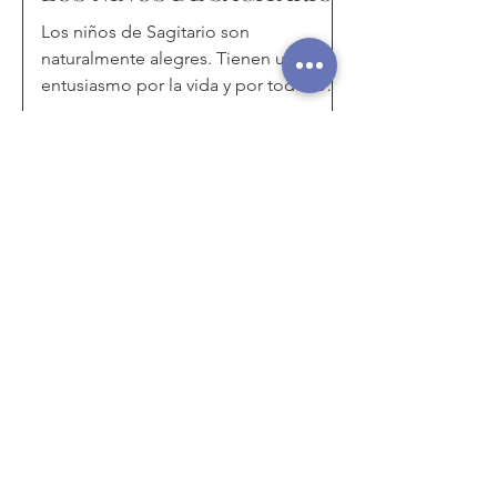
⁠⁠Los niños de Sagitario son
naturalmente alegres. Tienen un gran
entusiasmo por la vida y por todo lo
que emprenden. ⁠ Son generalmente...
LOS NIÑOS DE VIRGO
Los niños de Virgo