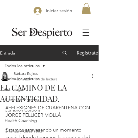
Iniciar sesión
Regístrate
Entrada
Todos los artículos
Bárbara Rojkes
Todos los artículos
7 abr 2020
1 min de lectura
EL CAMINO DE LA
Astrología
AUTENTICIDAD.
Bienestar Personal
REFLEXIONES DE CUARENTENA CON 
Conexión Corporal
JORGE PELLICER MOLLÁ
Health Coaching
Estamos atravesando un momento 
Crianza y desarrollo
crucial donde tenemos la oportunidad 