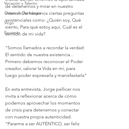
Vocación y Talento
de detenernos y mirar en nuestro 
Clases de Astrología
interior. De hacernos ciertas preguntas 
existenciales como: ¿Quién soy, Qué 
Virgo
siento, Para qué estoy aquí, Cuál es el 
Escorpio
sentido de mi vida?
"Somos llamados a recordar la verdad: 
El sentido de nuestra existencia...
Primero debemos reconocer el Poder 
creador, valorar la Vida en mí, para 
luego poder expresarla y manisfestarla"
En esta entrevista, Jorge pellicer nos 
invita a reflexionar acerca de cómo 
podemos aprovechar los momentos 
de crisis para detenernos y conectar 
con nuestra propia autenticidad. 
"Pararme a ser AUTÉNTICO, ser feliz 