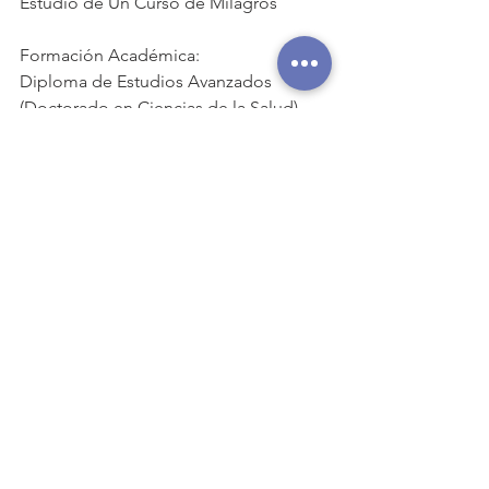
Estudio de Un Curso de Milagros
Formación Académica:
Diploma de Estudios Avanzados 
(Doctorado en Ciencias de la Salud)
Certificado de Docencia de Tercer 
Ciclo (Doctorado en Ciencias de la 
Salud)
Suficiencia Investigadora en Clínica.
Master en Medicina Reproductiva
Especialista en Biología Reproductiva
Licenciatura en Biología (E.E.U.U)
Por Sesiones particulares y 
formaciones consultar en: 
https://www.jorgepellicer.es