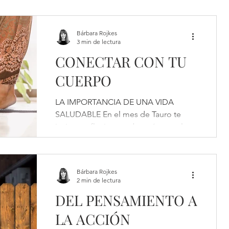
Bárbara Rojkes
3 min de lectura
CONECTAR CON TU
CUERPO
LA IMPORTANCIA DE UNA VIDA
SALUDABLE En el mes de Tauro te
invito a reflexionar sobre cómo es la
relación que tienes con tu cuerpo....
Bárbara Rojkes
2 min de lectura
DEL PENSAMIENTO A
LA ACCIÓN