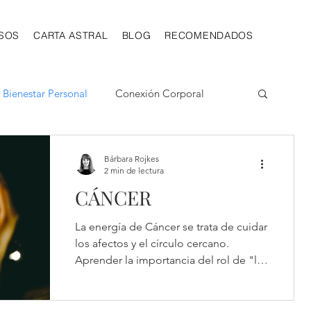
SOS
CARTA ASTRAL
BLOG
RECOMENDADOS
Bienestar Personal
Conexión Corporal
esarrollo
Vocación y Talento
Bárbara Rojkes
2 min de lectura
CÁNCER
Escorpio
La energía de Cáncer se trata de cuidar
los afectos y el círculo cercano.
Aprender la importancia del rol de "la
madre" y cuidar de todos.