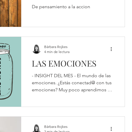
De pensamiento a la accion
Bárbara Rojkes
4 min de lectura
LAS EMOCIONES
- INSIGHT DEL MES - El mundo de las
emociones. ¿Estás conectad@ con tus
emociones? Muy poco aprendimos en
nuestra educación acerca de...
Bárbara Rojkes
2 min de lectura