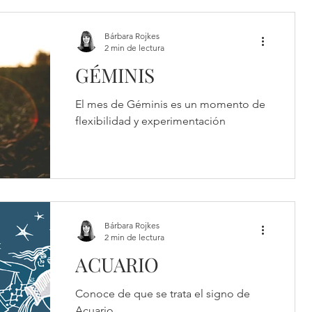
Bárbara Rojkes
2 min de lectura
GÉMINIS
El mes de Géminis es un momento de
flexibilidad y experimentación
Bárbara Rojkes
2 min de lectura
ACUARIO
Conoce de que se trata el signo de
Acuario