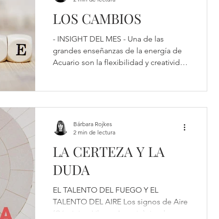
LOS CAMBIOS
- INSIGHT DEL MES - Una de las
grandes enseñanzas de la energía de
Acuario son la flexibilidad y creatividad
para enfrentar uno de los...
Bárbara Rojkes
2 min de lectura
LA CERTEZA Y LA
DUDA
EL TALENTO DEL FUEGO Y EL
TALENTO DEL AIRE Los signos de Aire
(Géminis – Libra – Acuario) tienden a