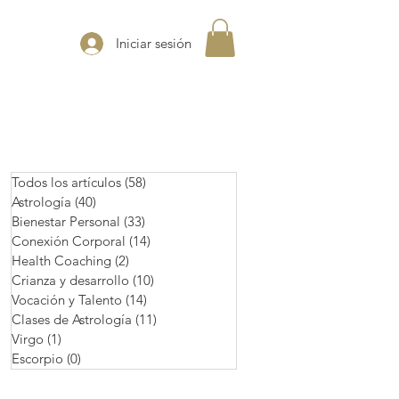
Iniciar sesión
Todos los artículos
(58)
58 entradas
Astrología
(40)
40 entradas
Bienestar Personal
(33)
33 entradas
Conexión Corporal
(14)
14 entradas
Health Coaching
(2)
2 entradas
Crianza y desarrollo
(10)
10 entradas
Vocación y Talento
(14)
14 entradas
Clases de Astrología
(11)
11 entradas
Virgo
(1)
1 entrada
Escorpio
(0)
0 entradas