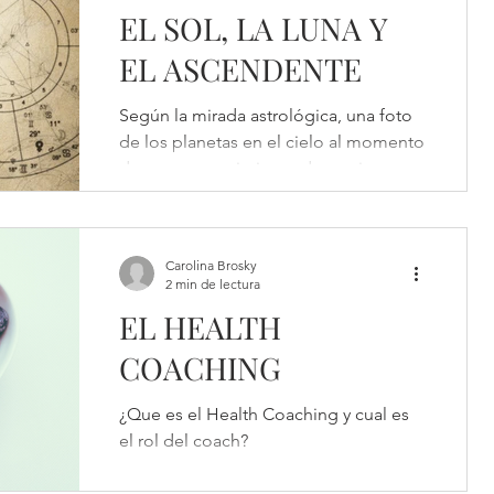
EL SOL, LA LUNA Y
EL ASCENDENTE
Según la mirada astrológica, una foto
de los planetas en el cielo al momento
de nuestro nacimiento determina un
dibujo geométrico, un...
Carolina Brosky
2 min de lectura
EL HEALTH
COACHING
¿Que es el Health Coaching y cual es
el rol del coach?