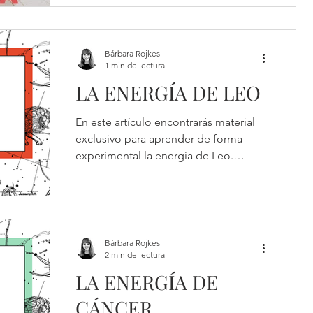
ver y entender la realidad con un...
Bárbara Rojkes
1 min de lectura
LA ENERGÍA DE LEO
En este artículo encontrarás material
exclusivo para aprender de forma
experimental la energía de Leo.
Comprende la naturaleza del signo,...
Bárbara Rojkes
2 min de lectura
LA ENERGÍA DE
CÁNCER